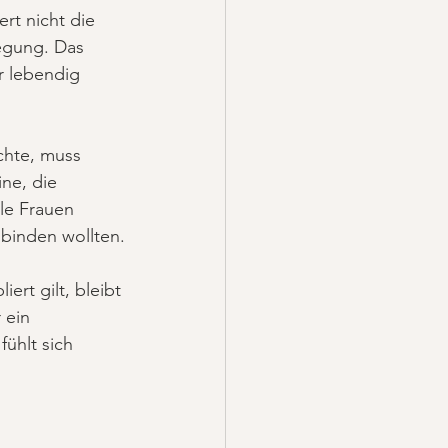
rt nicht die 
egung. Das 
r lebendig 
chte, muss 
ne, die 
ele Frauen 
 binden wollten.
rt gilt, bleibt 
 ein 
fühlt sich 