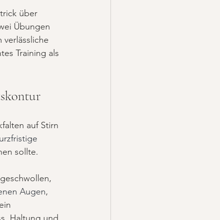
trick über 
zwei Übungen 
verlässliche 
es Training als 
tskontur
alten auf Stirn 
urzfristige 
nen sollte.
 geschwollen, 
enen Augen
, 
ein 
ss, Haltung und 