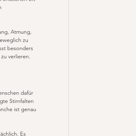
n 
ung, Atmung, 
eweglich zu 
sst besonders 
zu verlieren.
enschen dafür 
te Stirnfalten 
anche ist genau 
ächlich. Es 