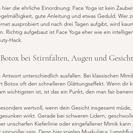
 hier die ehrliche Einordnung: Face Yoga ist kein Zauber
egelmäßigkeit, gute Anleitung und etwas Geduld. Wer 
rnet ausprobiert und nach drei Tagen aufgibt, wird kaum 
 Richtig aufgebaut ist Face Yoga eher wie ein intelligent
auty-Hack.
 Botox bei Stirnfalten, Augen und Gesich
 Antwort unterschiedlich ausfallen. Bei klassischen Mimikf
ert Botox oft den schnelleren Glättungseffekt. Wenn dir 
k
am wichtigsten ist, ist das ein Punkt, den man fair benen
 besonders wertvoll, wenn dein Gesicht insgesamt müde,
esunken wirkt. Gerade bei schweren Lidern, 
geschwoll
ner unscharfen Kieferlinie oder eingefallener Mimik kann 
z sinnvoller sein. Denn hier spielen Muskulatur, Lymphflu