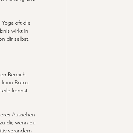
 Yoga oft die 
nis wirkt in 
n dir selbst.
en Bereich 
n kann Botox 
eile kennst 
heres Aussehen 
zu dir, wenn du 
itiv verändern 