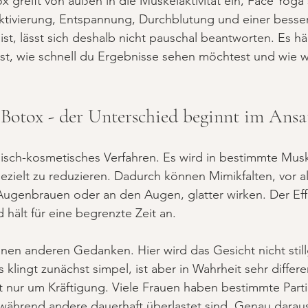
x greift von außen in die Muskelaktivität ein, Face Yoga 
Aktivierung, Entspannung, Durchblutung und einer besse
ist, lässt sich deshalb nicht pauschal beantworten. Es h
lst, wie schnell du Ergebnisse sehen möchtest und wie wi
 Botox - der Unterschied beginnt im Ansa
nisch-kosmetisches Verfahren. Es wird in bestimmte Muskel
ielt zu reduzieren. Dadurch können Mimikfalten, vor al
Augenbrauen oder an den Augen, glatter wirken. Der Effek
d hält für eine begrenzte Zeit an.
inen anderen Gedanken. Hier wird das Gesicht nicht still
s klingt zunächst simpel, ist aber in Wahrheit sehr differ
t nur um Kräftigung. Viele Frauen haben bestimmte Parti
, während andere dauerhaft überlastet sind. Genau daraus