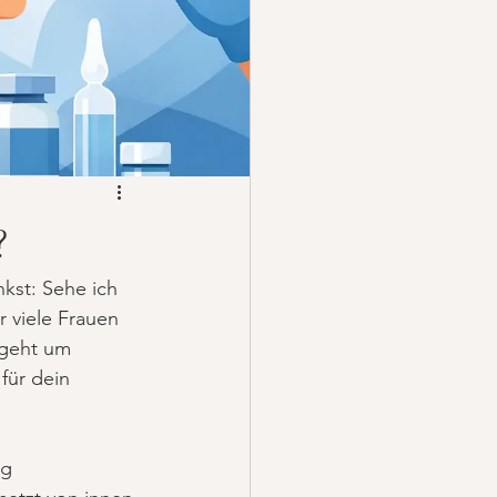
?
kst: Sehe ich 
 viele Frauen 
 geht um 
für dein 
g 