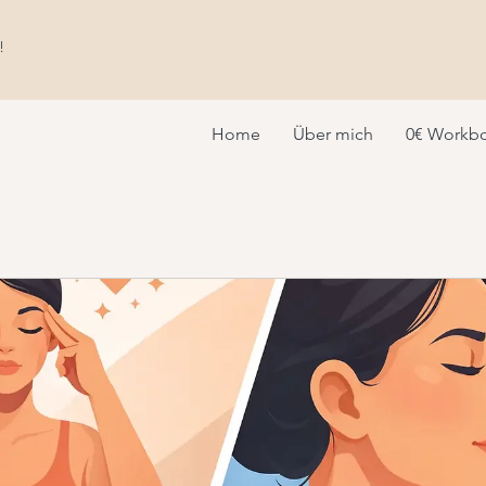
!
Home
Über mich
0€ Workb