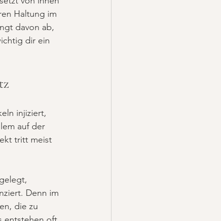
setzt von innen 
ren Haltung im 
ängt davon ab, 
chtig dir ein 
tz
n injiziert, 
lem auf der 
t tritt meist 
gelegt, 
enziert. Denn im 
en, die zu 
 entstehen oft 