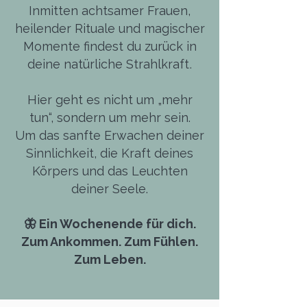
Inmitten achtsamer Frauen,
heilender Rituale und magischer
Momente findest du zurück in
deine natürliche Strahlkraft
.
Hier geht es nicht um „mehr
tun“, sondern um mehr sein.
Um das sanfte Erwachen deiner
Sinnlichkeit, die Kraft deines
Körpers und das Leuchten
deiner Seele.
🦋 Ein Wochenende für dich.
Zum Ankommen. Zum Fühlen.
Zum Leben.