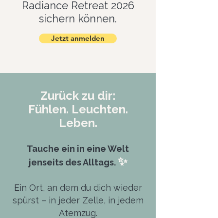
Radiance Retreat 2026
sichern können.
Jetzt anmelden
Zurück zu dir:
Fühlen. Leuchten.
Leben.
Tauche ein in eine Welt
✨
jenseits des Alltags.
Ein Ort, an dem du dich wieder
spürst – in jeder Zelle, in jedem
Atemzug.