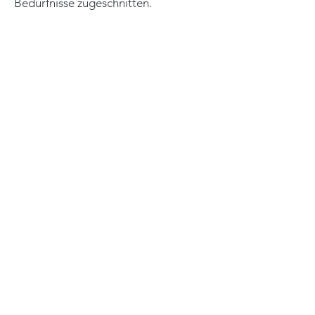
Bedürfnisse zugeschnitten.
Für ein strafferes, definiertes, jünger
wirkendes Erscheinungsbild!
Buche dir jetzt dein Basispaket
für 790€!
jetzt verjüngen
Jetzt anmelden, die Plätze sind
limitiert!